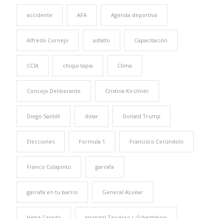
accidente
AFA
Agenda deportiva
Alfredo Cornejo
asfalto
Capacitación
CCIA
chiqui tapia
Clima
Concejo Deliberante
Cristina Kirchner
Diego Santilli
dolar
Donald Trump
Elecciones
Formula 1
Francisco Cerúndolo
Franco Colapinto
garrafa
garrafa en tu barrio
General ALvear
Hebe Casado
Hospital Teodoro J. Schestakow