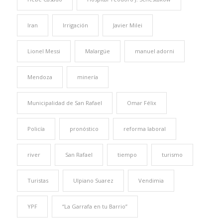
Iran
Irrigación
Javier Milei
Lionel Messi
Malargüe
manuel adorni
Mendoza
minería
Municipalidad de San Rafael
Omar Félix
Policía
pronóstico
reforma laboral
river
San Rafael
tiempo
turismo
Turistas
Ulpiano Suarez
Vendimia
YPF
“La Garrafa en tu Barrio”