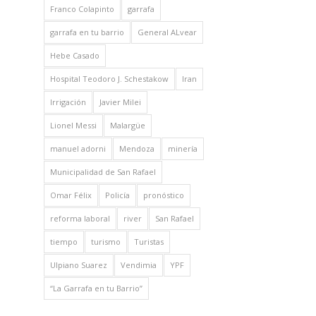
Franco Colapinto
garrafa
garrafa en tu barrio
General ALvear
Hebe Casado
Hospital Teodoro J. Schestakow
Iran
Irrigación
Javier Milei
Lionel Messi
Malargüe
manuel adorni
Mendoza
minería
Municipalidad de San Rafael
Omar Félix
Policía
pronóstico
reforma laboral
river
San Rafael
tiempo
turismo
Turistas
Ulpiano Suarez
Vendimia
YPF
“La Garrafa en tu Barrio”