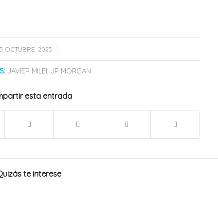
/
5 OCTUBRE, 2025
S:
JAVIER MILEI
,
JP MORGAN
partir esta entrada
Quizás te interese