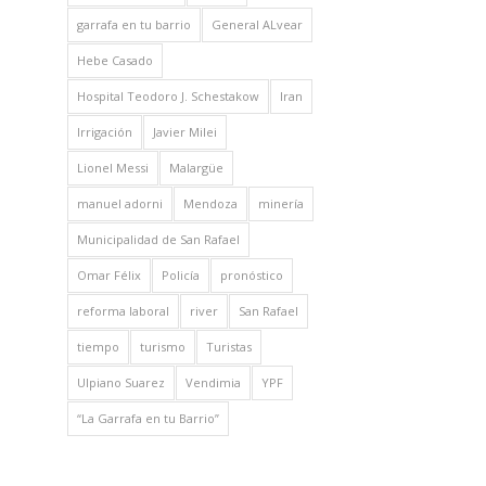
garrafa en tu barrio
General ALvear
Hebe Casado
Hospital Teodoro J. Schestakow
Iran
Irrigación
Javier Milei
Lionel Messi
Malargüe
manuel adorni
Mendoza
minería
Municipalidad de San Rafael
Omar Félix
Policía
pronóstico
reforma laboral
river
San Rafael
tiempo
turismo
Turistas
Ulpiano Suarez
Vendimia
YPF
“La Garrafa en tu Barrio”