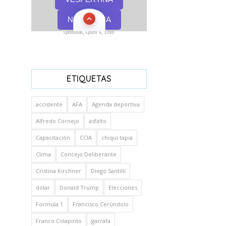
Quinielas, Quini 6, Loto
ETIQUETAS
accidente
AFA
Agenda deportiva
Alfredo Cornejo
asfalto
Capacitación
CCIA
chiqui tapia
Clima
Concejo Deliberante
Cristina Kirchner
Diego Santilli
dolar
Donald Trump
Elecciones
Formula 1
Francisco Cerúndolo
Franco Colapinto
garrafa