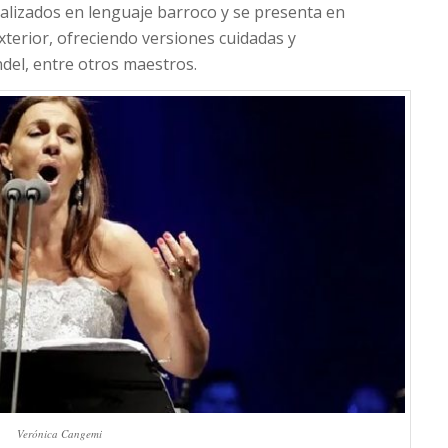
alizados en lenguaje barroco y se presenta en
 exterior, ofreciendo versiones cuidadas y
del, entre otros maestros.
Verónica Cangemi