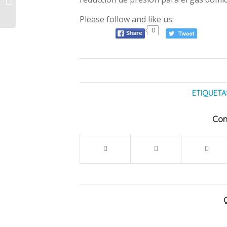
la Paz impulsado por
Donald...
Please follow and like us:
0
ETIQUETA
Com