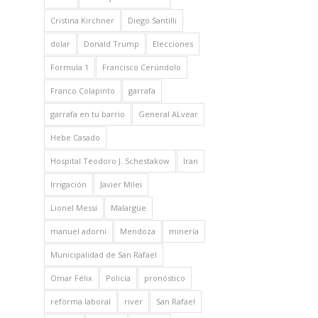
Cristina Kirchner
Diego Santilli
dolar
Donald Trump
Elecciones
Formula 1
Francisco Cerúndolo
Franco Colapinto
garrafa
garrafa en tu barrio
General ALvear
Hebe Casado
Hospital Teodoro J. Schestakow
Iran
Irrigación
Javier Milei
Lionel Messi
Malargüe
manuel adorni
Mendoza
minería
Municipalidad de San Rafael
Omar Félix
Policía
pronóstico
reforma laboral
river
San Rafael