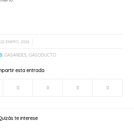
/
22 ENERO, 2026
S:
GASANDES
,
GASODUCTO
partir esta entrada
Quizás te interese