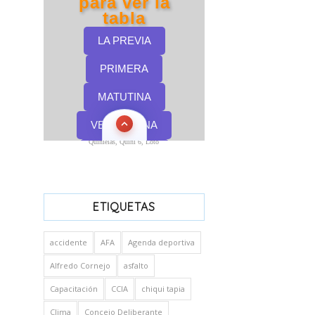
Quinielas, Quini 6, Loto
ETIQUETAS
accidente
AFA
Agenda deportiva
Alfredo Cornejo
asfalto
Capacitación
CCIA
chiqui tapia
Clima
Concejo Deliberante