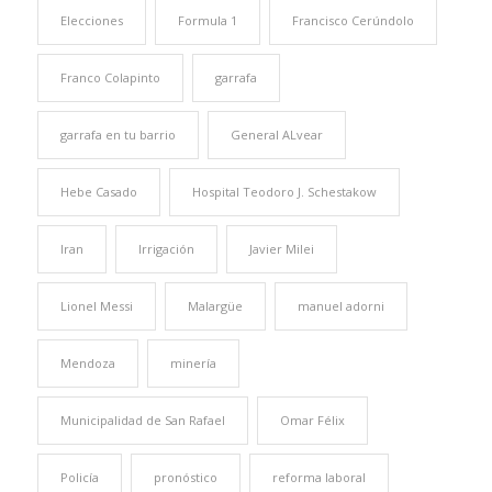
Elecciones
Formula 1
Francisco Cerúndolo
Franco Colapinto
garrafa
garrafa en tu barrio
General ALvear
Hebe Casado
Hospital Teodoro J. Schestakow
Iran
Irrigación
Javier Milei
Lionel Messi
Malargüe
manuel adorni
Mendoza
minería
Municipalidad de San Rafael
Omar Félix
Policía
pronóstico
reforma laboral