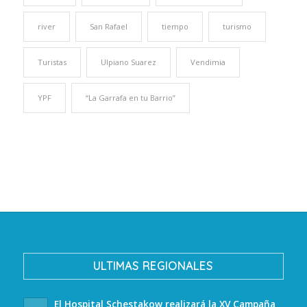
river
San Rafael
tiempo
turismo
Turistas
Ulpiano Suarez
Vendimia
YPF
“La Garrafa en tu Barrio”
ULTIMAS REGIONALES
El Hospital Schestakow realizará la XV Campaña