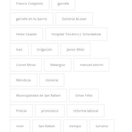
Franco Colapinto
garrafa
garrafa en tu barrio
General ALvear
Hebe Casado
Hospital Teodoro J. Schestakow
Iran
Irrigación
Javier Milei
Lionel Messi
Malargüe
manuel adorni
Mendoza
minería
Municipalidad de San Rafael
Omar Félix
Policía
pronóstico
reforma laboral
river
San Rafael
tiempo
turismo