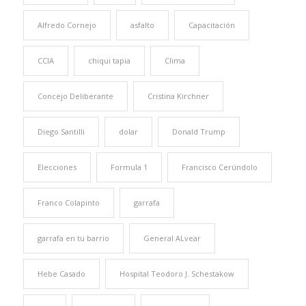
Alfredo Cornejo
asfalto
Capacitación
CCIA
chiqui tapia
Clima
Concejo Deliberante
Cristina Kirchner
Diego Santilli
dolar
Donald Trump
Elecciones
Formula 1
Francisco Cerúndolo
Franco Colapinto
garrafa
garrafa en tu barrio
General ALvear
Hebe Casado
Hospital Teodoro J. Schestakow