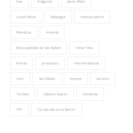
Iran
Irrigación
Javier Milei
Lionel Messi
Malargüe
manuel adorni
Mendoza
minería
Municipalidad de San Rafael
Omar Félix
Policía
pronóstico
reforma laboral
river
San Rafael
tiempo
turismo
Turistas
Ulpiano Suarez
Vendimia
YPF
“La Garrafa en tu Barrio”