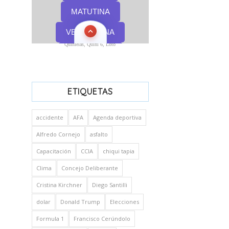
Quinielas, Quini 6, Loto
ETIQUETAS
accidente
AFA
Agenda deportiva
Alfredo Cornejo
asfalto
Capacitación
CCIA
chiqui tapia
Clima
Concejo Deliberante
Cristina Kirchner
Diego Santilli
dolar
Donald Trump
Elecciones
Formula 1
Francisco Cerúndolo