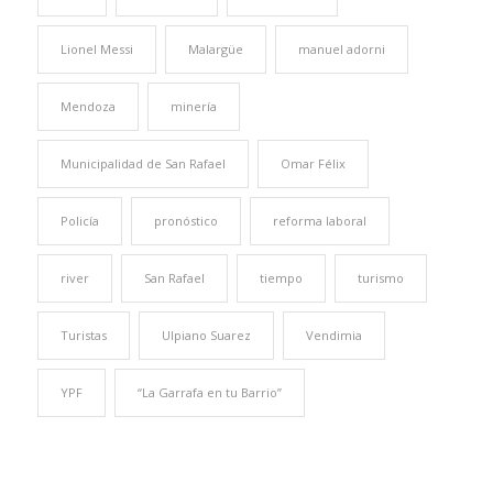
Lionel Messi
Malargüe
manuel adorni
Mendoza
minería
Municipalidad de San Rafael
Omar Félix
Policía
pronóstico
reforma laboral
river
San Rafael
tiempo
turismo
Turistas
Ulpiano Suarez
Vendimia
YPF
“La Garrafa en tu Barrio”