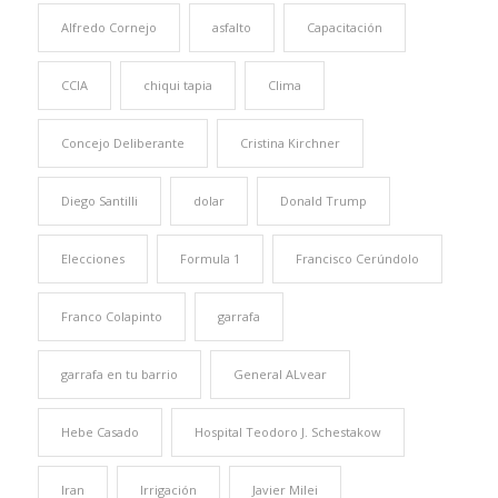
Alfredo Cornejo
asfalto
Capacitación
CCIA
chiqui tapia
Clima
Concejo Deliberante
Cristina Kirchner
Diego Santilli
dolar
Donald Trump
Elecciones
Formula 1
Francisco Cerúndolo
Franco Colapinto
garrafa
garrafa en tu barrio
General ALvear
Hebe Casado
Hospital Teodoro J. Schestakow
Iran
Irrigación
Javier Milei