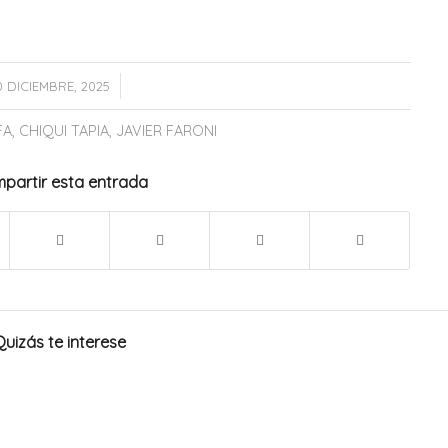
/
0 DICIEMBRE, 2025
FA
,
CHIQUI TAPIA
,
JAVIER FARONI
partir esta entrada
Quizás te interese