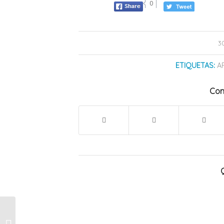
0
3
ETIQUETAS:
A
Com
Festejos de Año
Nuevo: estas son las