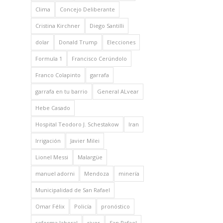
Clima
Concejo Deliberante
Cristina Kirchner
Diego Santilli
dolar
Donald Trump
Elecciones
Formula 1
Francisco Cerúndolo
Franco Colapinto
garrafa
garrafa en tu barrio
General ALvear
Hebe Casado
Hospital Teodoro J. Schestakow
Iran
Irrigación
Javier Milei
Lionel Messi
Malargüe
manuel adorni
Mendoza
minería
Municipalidad de San Rafael
Omar Félix
Policía
pronóstico
reforma laboral
river
San Rafael