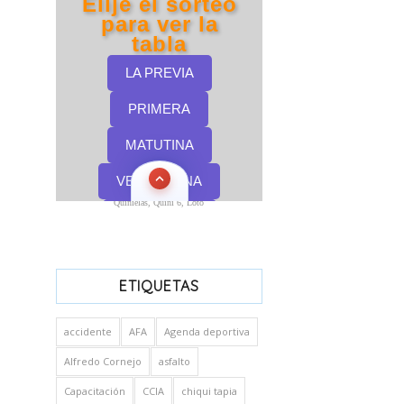
Quinielas, Quini 6, Loto
ETIQUETAS
accidente
AFA
Agenda deportiva
Alfredo Cornejo
asfalto
Capacitación
CCIA
chiqui tapia