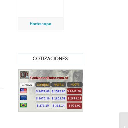
Horóscopo
COTIZACIONES
Ch
au