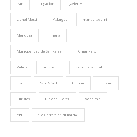
Iran
Irrigación
Javier Milei
Lionel Messi
Malargüe
manuel adorni
Mendoza
minería
Municipalidad de San Rafael
Omar Félix
Policía
pronóstico
reforma laboral
river
San Rafael
tiempo
turismo
Turistas
Ulpiano Suarez
Vendimia
YPF
“La Garrafa en tu Barrio”