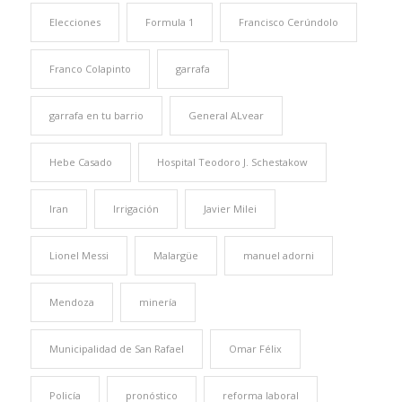
Elecciones
Formula 1
Francisco Cerúndolo
Franco Colapinto
garrafa
garrafa en tu barrio
General ALvear
Hebe Casado
Hospital Teodoro J. Schestakow
Iran
Irrigación
Javier Milei
Lionel Messi
Malargüe
manuel adorni
Mendoza
minería
Municipalidad de San Rafael
Omar Félix
Policía
pronóstico
reforma laboral