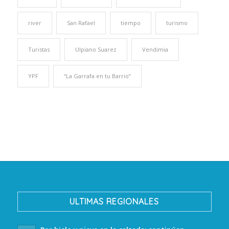
river
San Rafael
tiempo
turismo
Turistas
Ulpiano Suarez
Vendimia
YPF
“La Garrafa en tu Barrio”
ULTIMAS REGIONALES