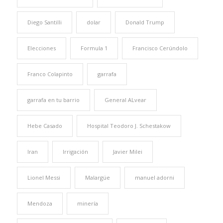
Diego Santilli
dolar
Donald Trump
Elecciones
Formula 1
Francisco Cerúndolo
Franco Colapinto
garrafa
garrafa en tu barrio
General ALvear
Hebe Casado
Hospital Teodoro J. Schestakow
Iran
Irrigación
Javier Milei
Lionel Messi
Malargüe
manuel adorni
Mendoza
minería