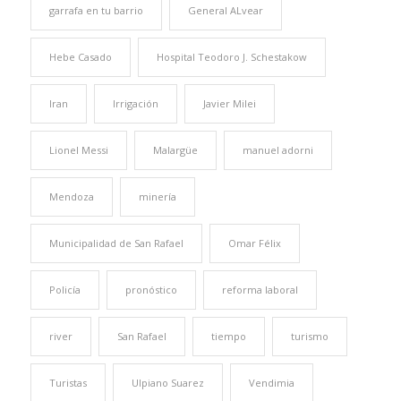
garrafa en tu barrio
General ALvear
Hebe Casado
Hospital Teodoro J. Schestakow
Iran
Irrigación
Javier Milei
Lionel Messi
Malargüe
manuel adorni
Mendoza
minería
Municipalidad de San Rafael
Omar Félix
Policía
pronóstico
reforma laboral
river
San Rafael
tiempo
turismo
Turistas
Ulpiano Suarez
Vendimia