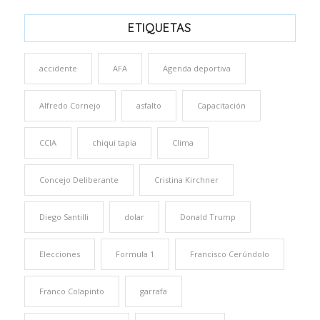
ETIQUETAS
accidente
AFA
Agenda deportiva
Alfredo Cornejo
asfalto
Capacitación
CCIA
chiqui tapia
Clima
Concejo Deliberante
Cristina Kirchner
Diego Santilli
dolar
Donald Trump
Elecciones
Formula 1
Francisco Cerúndolo
Franco Colapinto
garrafa