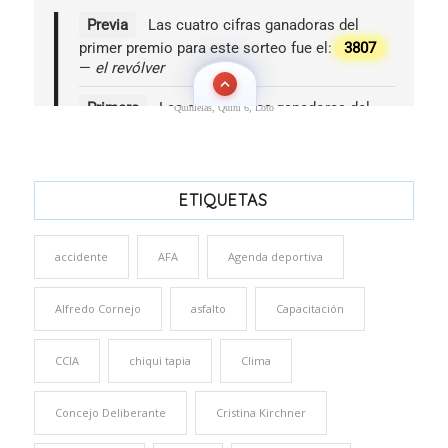
Quinielas, Quini 6, Loto
ETIQUETAS
accidente
AFA
Agenda deportiva
Alfredo Cornejo
asfalto
Capacitación
CCIA
chiqui tapia
Clima
Concejo Deliberante
Cristina Kirchner