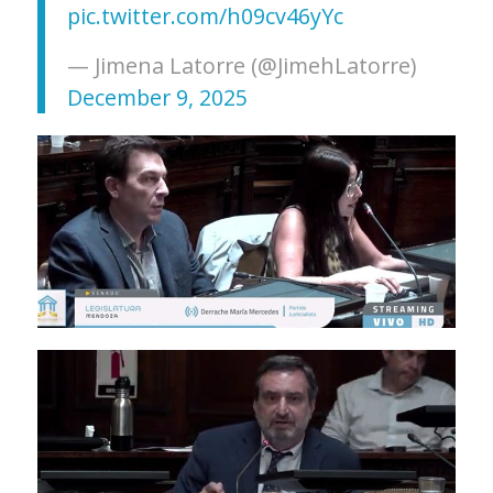
pic.twitter.com/h09cv46yYc
— Jimena Latorre (@JimehLatorre)
December 9, 2025