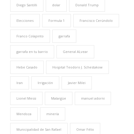
Diego Santilli
dolar
Donald Trump
Elecciones
Formula 1
Francisco Cerúndolo
Franco Colapinto
garrafa
garrafa en tu barrio
General ALvear
Hebe Casado
Hospital Teodoro J. Schestakow
Iran
Irrigación
Javier Milei
Lionel Messi
Malargüe
manuel adorni
Mendoza
minería
Municipalidad de San Rafael
Omar Félix