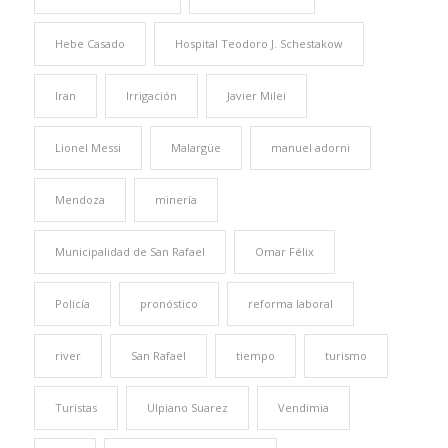
Hebe Casado
Hospital Teodoro J. Schestakow
Iran
Irrigación
Javier Milei
Lionel Messi
Malargüe
manuel adorni
Mendoza
minería
Municipalidad de San Rafael
Omar Félix
Policía
pronóstico
reforma laboral
river
San Rafael
tiempo
turismo
Turistas
Ulpiano Suarez
Vendimia