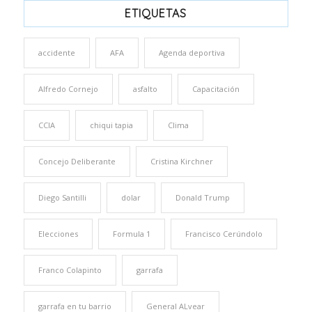
ETIQUETAS
accidente
AFA
Agenda deportiva
Alfredo Cornejo
asfalto
Capacitación
CCIA
chiqui tapia
Clima
Concejo Deliberante
Cristina Kirchner
Diego Santilli
dolar
Donald Trump
Elecciones
Formula 1
Francisco Cerúndolo
Franco Colapinto
garrafa
garrafa en tu barrio
General ALvear