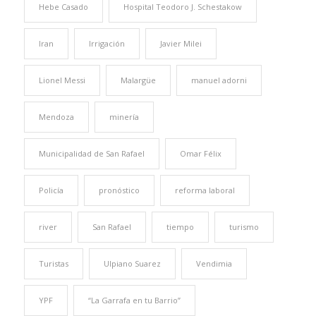
Hebe Casado
Hospital Teodoro J. Schestakow
Iran
Irrigación
Javier Milei
Lionel Messi
Malargüe
manuel adorni
Mendoza
minería
Municipalidad de San Rafael
Omar Félix
Policía
pronóstico
reforma laboral
river
San Rafael
tiempo
turismo
Turistas
Ulpiano Suarez
Vendimia
YPF
“La Garrafa en tu Barrio”