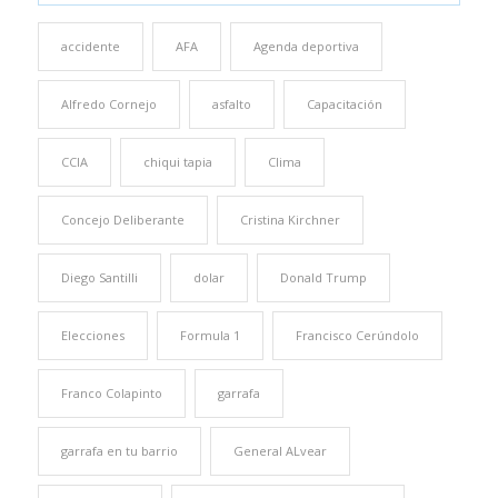
accidente
AFA
Agenda deportiva
Alfredo Cornejo
asfalto
Capacitación
CCIA
chiqui tapia
Clima
Concejo Deliberante
Cristina Kirchner
Diego Santilli
dolar
Donald Trump
Elecciones
Formula 1
Francisco Cerúndolo
Franco Colapinto
garrafa
garrafa en tu barrio
General ALvear