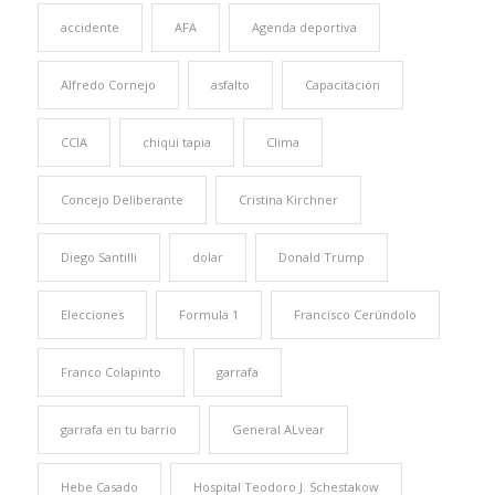
accidente
AFA
Agenda deportiva
Alfredo Cornejo
asfalto
Capacitación
CCIA
chiqui tapia
Clima
Concejo Deliberante
Cristina Kirchner
Diego Santilli
dolar
Donald Trump
Elecciones
Formula 1
Francisco Cerúndolo
Franco Colapinto
garrafa
garrafa en tu barrio
General ALvear
Hebe Casado
Hospital Teodoro J. Schestakow