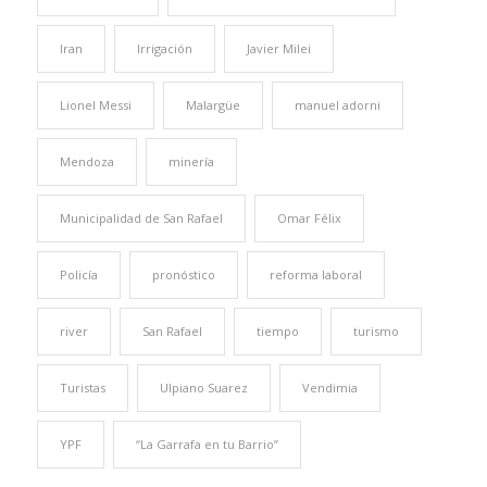
Iran
Irrigación
Javier Milei
Lionel Messi
Malargüe
manuel adorni
Mendoza
minería
Municipalidad de San Rafael
Omar Félix
Policía
pronóstico
reforma laboral
river
San Rafael
tiempo
turismo
Turistas
Ulpiano Suarez
Vendimia
YPF
“La Garrafa en tu Barrio”