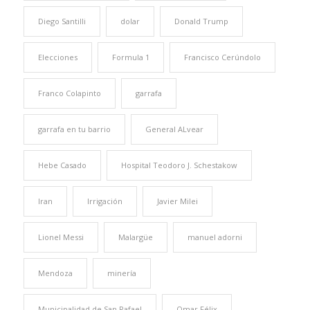
Diego Santilli
dolar
Donald Trump
Elecciones
Formula 1
Francisco Cerúndolo
Franco Colapinto
garrafa
garrafa en tu barrio
General ALvear
Hebe Casado
Hospital Teodoro J. Schestakow
Iran
Irrigación
Javier Milei
Lionel Messi
Malargüe
manuel adorni
Mendoza
minería
Municipalidad de San Rafael
Omar Félix