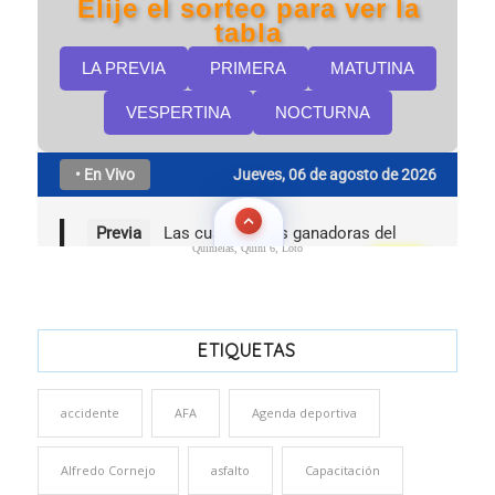
Quinielas, Quini 6, Loto
ETIQUETAS
accidente
AFA
Agenda deportiva
Alfredo Cornejo
asfalto
Capacitación