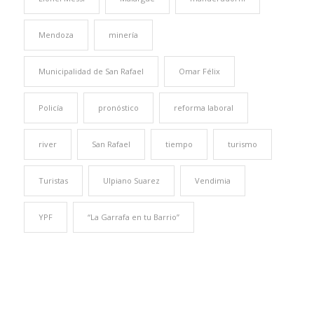
Mendoza
minería
Municipalidad de San Rafael
Omar Félix
Policía
pronóstico
reforma laboral
river
San Rafael
tiempo
turismo
Turistas
Ulpiano Suarez
Vendimia
YPF
“La Garrafa en tu Barrio”