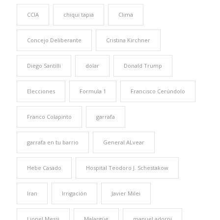
CCIA
chiqui tapia
Clima
Concejo Deliberante
Cristina Kirchner
Diego Santilli
dolar
Donald Trump
Elecciones
Formula 1
Francisco Cerúndolo
Franco Colapinto
garrafa
garrafa en tu barrio
General ALvear
Hebe Casado
Hospital Teodoro J. Schestakow
Iran
Irrigación
Javier Milei
Lionel Messi
Malargüe
manuel adorni