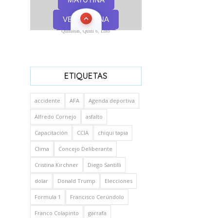
Quinielas, Quini 6, Loto
ETIQUETAS
accidente
AFA
Agenda deportiva
Alfredo Cornejo
asfalto
Capacitación
CCIA
chiqui tapia
Clima
Concejo Deliberante
Cristina Kirchner
Diego Santilli
dolar
Donald Trump
Elecciones
Formula 1
Francisco Cerúndolo
Franco Colapinto
garrafa