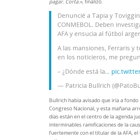
pagar. Corta.»
, finalizó.
Denuncié a Tapia y Toviggino
CONMEBOL. Deben investigar
AFA y ensucia al fútbol arge
A las mansiones, Ferraris y 
en los noticieros, me pregun
– ¿Dónde está la…
pic.twit
— Patricia Bullrich (@PatoBu
Bullrich había avisado que iría a fondo
Congreso Nacional, y esta mañana arre
días están en el centro de la agenda ju
interminables ramificaciones de la cau
fuertemente con el titular de la AFA, e