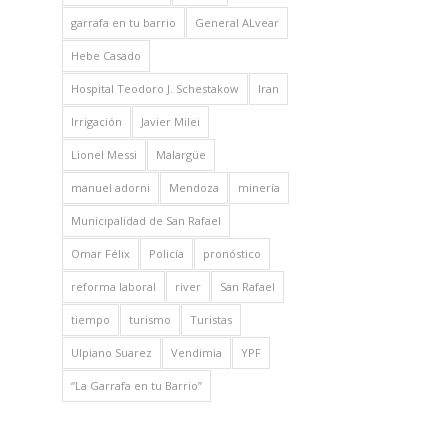
garrafa en tu barrio
General ALvear
Hebe Casado
Hospital Teodoro J. Schestakow
Iran
Irrigación
Javier Milei
Lionel Messi
Malargüe
manuel adorni
Mendoza
minería
Municipalidad de San Rafael
Omar Félix
Policía
pronóstico
reforma laboral
river
San Rafael
tiempo
turismo
Turistas
Ulpiano Suarez
Vendimia
YPF
“La Garrafa en tu Barrio”