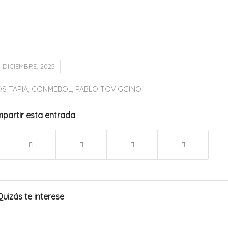
/
5 DICIEMBRE, 2025
S TAPIA
,
CONMEBOL
,
PABLO TOVIGGINO
partir esta entrada
Quizás te interese