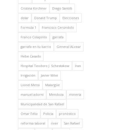
Cristina Kirchner
Diego Santilli
dolar
Donald Trump
Elecciones
Formula 1
Francisco Cerúndolo
Franco Colapinto
garrafa
garrafa en tu barrio
General ALvear
Hebe Casado
Hospital Teodoro J. Schestakow
Iran
Irrigación
Javier Milei
Lionel Messi
Malargüe
manuel adorni
Mendoza
minería
Municipalidad de San Rafael
Omar Félix
Policía
pronóstico
reforma laboral
river
San Rafael