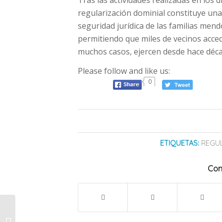
Tras las actividades realizadas en los 
regularización dominial constituye un
seguridad jurídica de las familias mend
permitiendo que miles de vecinos acce
muchos casos, ejercen desde hace déca
Please follow and like us:
0
ETIQUETAS:
REGUL
Com
Por qué Henry Ford
creó la semana laboral