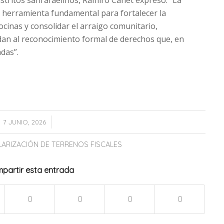
distritos sanrafaelinos, Ramiro Canet expresó: “La
a herramienta fundamental para fortalecer la
ocinas y consolidar el arraigo comunitario,
dan al reconocimiento formal de derechos que, en
das”.
/
7 JUNIO, 2026
ARIZACIÓN DE TERRENOS FISCALES
partir esta entrada