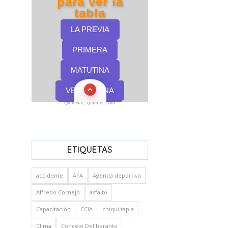
Quinielas, Quini 6, Loto
ETIQUETAS
accidente
AFA
Agenda deportiva
Alfredo Cornejo
asfalto
Capacitación
CCIA
chiqui tapia
Clima
Concejo Deliberante