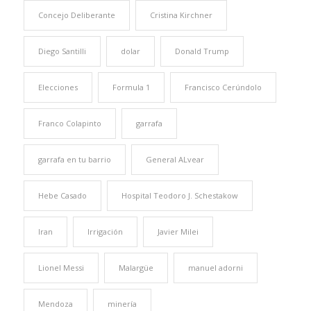
Concejo Deliberante
Cristina Kirchner
Diego Santilli
dolar
Donald Trump
Elecciones
Formula 1
Francisco Cerúndolo
Franco Colapinto
garrafa
garrafa en tu barrio
General ALvear
Hebe Casado
Hospital Teodoro J. Schestakow
Iran
Irrigación
Javier Milei
Lionel Messi
Malargüe
manuel adorni
Mendoza
minería