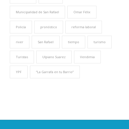
Municipalidad de San Rafael
Omar Félix
Policía
pronóstico
reforma laboral
river
San Rafael
tiempo
turismo
Turistas
Ulpiano Suarez
Vendimia
YPF
“La Garrafa en tu Barrio”