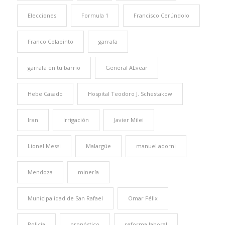
Elecciones
Formula 1
Francisco Cerúndolo
Franco Colapinto
garrafa
garrafa en tu barrio
General ALvear
Hebe Casado
Hospital Teodoro J. Schestakow
Iran
Irrigación
Javier Milei
Lionel Messi
Malargüe
manuel adorni
Mendoza
minería
Municipalidad de San Rafael
Omar Félix
Policía
pronóstico
reforma laboral