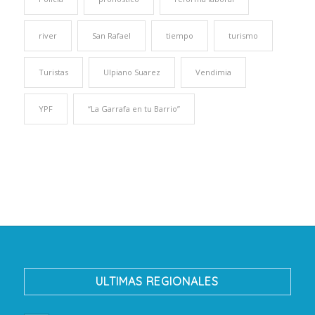
river
San Rafael
tiempo
turismo
Turistas
Ulpiano Suarez
Vendimia
YPF
“La Garrafa en tu Barrio”
ULTIMAS REGIONALES