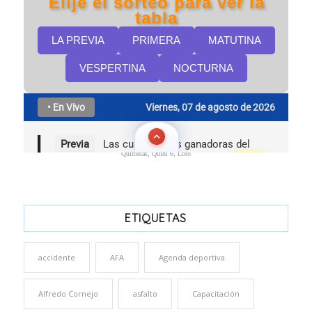
Quinielas, Quini 6, Loto
ETIQUETAS
accidente
AFA
Agenda deportiva
Alfredo Cornejo
asfalto
Capacitación