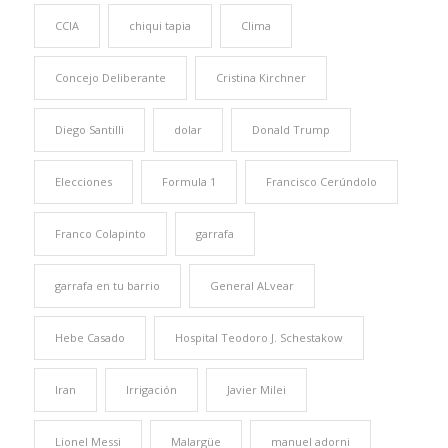
CCIA
chiqui tapia
Clima
Concejo Deliberante
Cristina Kirchner
Diego Santilli
dolar
Donald Trump
Elecciones
Formula 1
Francisco Cerúndolo
Franco Colapinto
garrafa
garrafa en tu barrio
General ALvear
Hebe Casado
Hospital Teodoro J. Schestakow
Iran
Irrigación
Javier Milei
Lionel Messi
Malargüe
manuel adorni