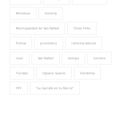
Mendoza
minería
Municipalidad de San Rafael
Omar Félix
Policía
pronóstico
reforma laboral
river
San Rafael
tiempo
turismo
Turistas
Ulpiano Suarez
Vendimia
YPF
“La Garrafa en tu Barrio”