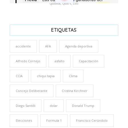
Quinielas, Quini 6, Loto
ETIQUETAS
accidente
AFA
Agenda deportiva
Alfredo Cornejo
asfalto
Capacitación
CCIA
chiqui tapia
Clima
Concejo Deliberante
Cristina Kirchner
Diego Santilli
dolar
Donald Trump
Elecciones
Formula 1
Francisco Cerúndolo