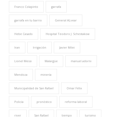
Franco Colapinto
garrafa
garrafa en tu barrio
General ALvear
Hebe Casado
Hospital Teodoro J. Schestakow
Iran
Irrigación
Javier Milei
Lionel Messi
Malargüe
manuel adorni
Mendoza
minería
Municipalidad de San Rafael
Omar Félix
Policía
pronóstico
reforma laboral
river
San Rafael
tiempo
turismo