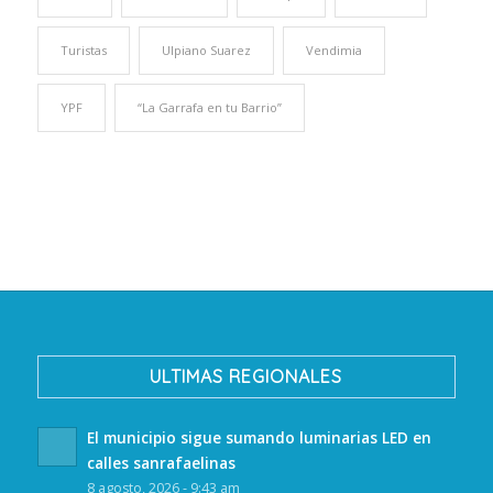
Turistas
Ulpiano Suarez
Vendimia
YPF
“La Garrafa en tu Barrio”
ULTIMAS REGIONALES
El municipio sigue sumando luminarias LED en
calles sanrafaelinas
8 agosto, 2026 - 9:43 am