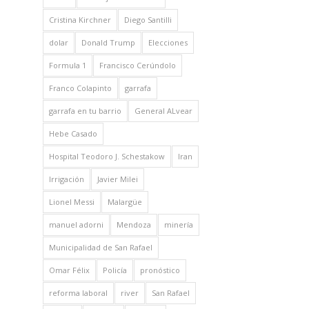
Cristina Kirchner
Diego Santilli
dolar
Donald Trump
Elecciones
Formula 1
Francisco Cerúndolo
Franco Colapinto
garrafa
garrafa en tu barrio
General ALvear
Hebe Casado
Hospital Teodoro J. Schestakow
Iran
Irrigación
Javier Milei
Lionel Messi
Malargüe
manuel adorni
Mendoza
minería
Municipalidad de San Rafael
Omar Félix
Policía
pronóstico
reforma laboral
river
San Rafael