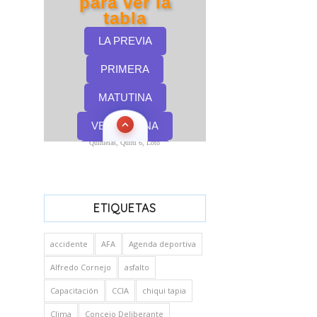
Quinielas, Quini 6, Loto
ETIQUETAS
accidente
AFA
Agenda deportiva
Alfredo Cornejo
asfalto
Capacitación
CCIA
chiqui tapia
Clima
Concejo Deliberante