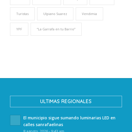
Turistas
Ulpiano Suarez
Vendimia
YPF
“La Garrafa en tu Barrio”
ULTIMAS REGIONALES
El municipio sigue sumando luminarias LED en
calles sanrafaelinas
8 agosto, 2026 - 9:43 am