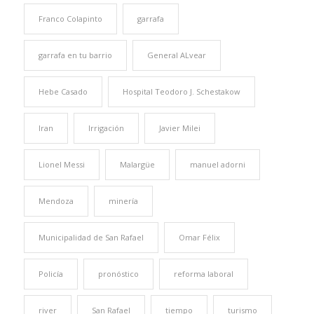
Franco Colapinto
garrafa
garrafa en tu barrio
General ALvear
Hebe Casado
Hospital Teodoro J. Schestakow
Iran
Irrigación
Javier Milei
Lionel Messi
Malargüe
manuel adorni
Mendoza
minería
Municipalidad de San Rafael
Omar Félix
Policía
pronóstico
reforma laboral
river
San Rafael
tiempo
turismo