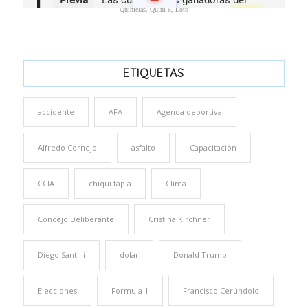
Quinielas, Quini 6, Loto
ETIQUETAS
accidente
AFA
Agenda deportiva
Alfredo Cornejo
asfalto
Capacitación
CCIA
chiqui tapia
Clima
Concejo Deliberante
Cristina Kirchner
Diego Santilli
dolar
Donald Trump
Elecciones
Formula 1
Francisco Cerúndolo