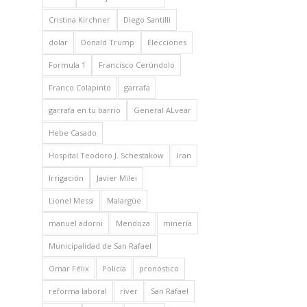
Cristina Kirchner
Diego Santilli
dolar
Donald Trump
Elecciones
Formula 1
Francisco Cerúndolo
Franco Colapinto
garrafa
garrafa en tu barrio
General ALvear
Hebe Casado
Hospital Teodoro J. Schestakow
Iran
Irrigación
Javier Milei
Lionel Messi
Malargüe
manuel adorni
Mendoza
minería
Municipalidad de San Rafael
Omar Félix
Policía
pronóstico
reforma laboral
river
San Rafael