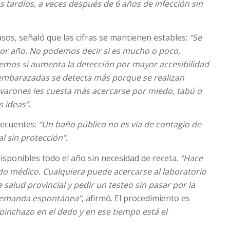
os tardíos, a veces después de 6 años de infección sin
asos, señaló que las cifras se mantienen estables:
“Se
por año. No podemos decir si es mucho o poco,
emos si aumenta la detección por mayor accesibilidad
 embarazadas se detecta más porque se realizan
varones les cuesta más acercarse por miedo, tabú o
s ideas”
.
recuentes:
“Un baño público no es vía de contagio de
ual sin protección”
.
isponibles todo el año sin necesidad de receta.
“Hace
do médico. Cualquiera puede acercarse al laboratorio
salud provincial y pedir un testeo sin pasar por la
a demanda espontánea”
, afirmó. El procedimiento es
pinchazo en el dedo y en ese tiempo está el