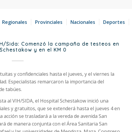
Regionales
Provinciales
Nacionales
Deportes
VIH/Sida: Comenzó la campaña de testeos en
 Schestakow y en el KM 0
uitas y confidenciales hasta el jueves, y el viernes la
udad. Especialistas remarcaron la importancia del
de tabúes.
ta al VIH/SIDA, el Hospital Schestakow inició una
ales y gratuitos, que se extenderá hasta el jueves 4 en
la acción se trasladará a la vereda de avenida San
zará de manera conjunta con el Área Sanitaria San
 Rafael y las universidades de Mendoza, Maza, Congreso