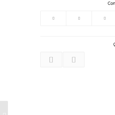
Com
Con acceso libre,
Verónica Cangemi