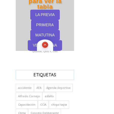
Quinielas, Quini 6, Loto
ETIQUETAS
accidente
AFA
Agenda deportiva
Alfredo Cornejo
asfalto
Capacitación
CCIA
chiqui tapia
Clima
Concejo Deliberante