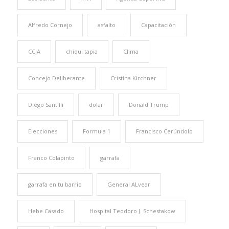
Alfredo Cornejo
asfalto
Capacitación
CCIA
chiqui tapia
Clima
Concejo Deliberante
Cristina Kirchner
Diego Santilli
dolar
Donald Trump
Elecciones
Formula 1
Francisco Cerúndolo
Franco Colapinto
garrafa
garrafa en tu barrio
General ALvear
Hebe Casado
Hospital Teodoro J. Schestakow