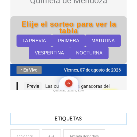
Quinielas, Quini 6, Loto
ETIQUETAS
accidente
AFA
Agenda deportiva