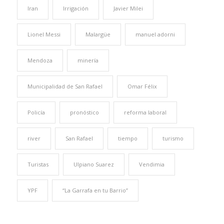
Iran
Irrigación
Javier Milei
Lionel Messi
Malargüe
manuel adorni
Mendoza
minería
Municipalidad de San Rafael
Omar Félix
Policía
pronóstico
reforma laboral
river
San Rafael
tiempo
turismo
Turistas
Ulpiano Suarez
Vendimia
YPF
“La Garrafa en tu Barrio”