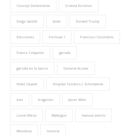
Concejo Deliberante
Cristina Kirchner
Diego Santilli
dolar
Donald Trump
Elecciones
Formula 1
Francisco Cerúndolo
Franco Colapinto
garrafa
garrafa en tu barrio
General ALvear
Hebe Casado
Hospital Teodoro J. Schestakow
Iran
Irrigación
Javier Milei
Lionel Messi
Malargüe
manuel adorni
Mendoza
minería