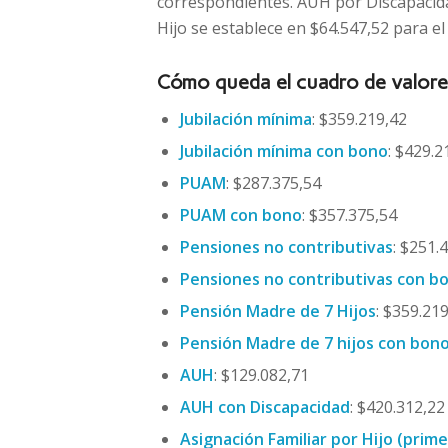
correspondientes. AUH por Discapacida
Hijo se establece en $64.547,52 para e
Cómo queda el cuadro de valore
Jubilación mínima
: $359.219,42
Jubilación mínima con bono
: $429.2
PUAM
: $287.375,54
PUAM con bono
: $357.375,54
Pensiones no contributivas
: $251.
Pensiones no contributivas
con b
Pensión Madre de 7 Hijos
: $359.21
Pensión Madre de 7 hijos con bon
AUH
: $129.082,71
AUH con Discapacidad
: $420.312,22
Asignación Familiar por Hijo (prim