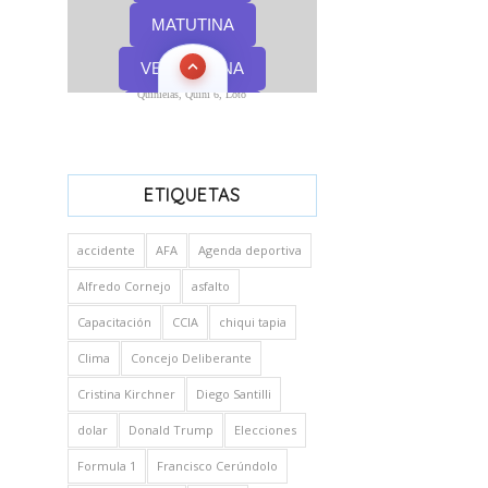
Quinielas, Quini 6, Loto
ETIQUETAS
accidente
AFA
Agenda deportiva
Alfredo Cornejo
asfalto
Capacitación
CCIA
chiqui tapia
Clima
Concejo Deliberante
Cristina Kirchner
Diego Santilli
dolar
Donald Trump
Elecciones
Formula 1
Francisco Cerúndolo