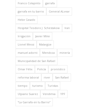
Franco Colapinto
garrafa
garrafa en tu barrio
General ALvear
Hebe Casado
Hospital Teodoro J. Schestakow
Iran
Irrigación
Javier Milei
Lionel Messi
Malargüe
manuel adorni
Mendoza
minería
Municipalidad de San Rafael
Omar Félix
Policía
pronóstico
reforma laboral
river
San Rafael
tiempo
turismo
Turistas
Ulpiano Suarez
Vendimia
YPF
“La Garrafa en tu Barrio”