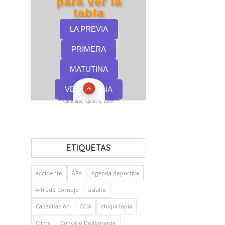
Quinielas, Quini 6, Loto
ETIQUETAS
accidente
AFA
Agenda deportiva
Alfredo Cornejo
asfalto
Capacitación
CCIA
chiqui tapia
Clima
Concejo Deliberante