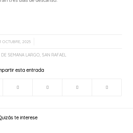
/
11 OCTUBRE, 2025
N DE SEMANA LARGO
,
SAN RAFAEL
partir esta entrada
Quizás te interese