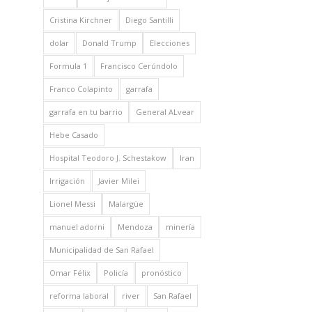
Cristina Kirchner
Diego Santilli
dolar
Donald Trump
Elecciones
Formula 1
Francisco Cerúndolo
Franco Colapinto
garrafa
garrafa en tu barrio
General ALvear
Hebe Casado
Hospital Teodoro J. Schestakow
Iran
Irrigación
Javier Milei
Lionel Messi
Malargüe
manuel adorni
Mendoza
minería
Municipalidad de San Rafael
Omar Félix
Policía
pronóstico
reforma laboral
river
San Rafael