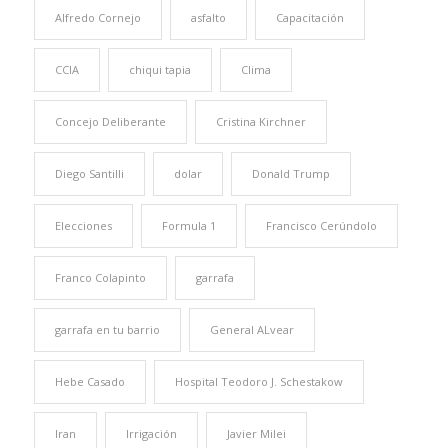
Alfredo Cornejo
asfalto
Capacitación
CCIA
chiqui tapia
Clima
Concejo Deliberante
Cristina Kirchner
Diego Santilli
dolar
Donald Trump
Elecciones
Formula 1
Francisco Cerúndolo
Franco Colapinto
garrafa
garrafa en tu barrio
General ALvear
Hebe Casado
Hospital Teodoro J. Schestakow
Iran
Irrigación
Javier Milei