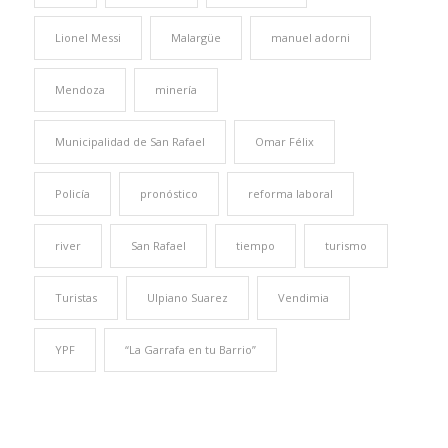
Lionel Messi
Malargüe
manuel adorni
Mendoza
minería
Municipalidad de San Rafael
Omar Félix
Policía
pronóstico
reforma laboral
river
San Rafael
tiempo
turismo
Turistas
Ulpiano Suarez
Vendimia
YPF
“La Garrafa en tu Barrio”