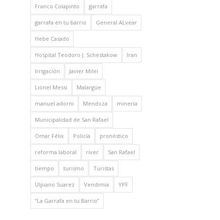
Franco Colapinto
garrafa
garrafa en tu barrio
General ALvear
Hebe Casado
Hospital Teodoro J. Schestakow
Iran
Irrigación
Javier Milei
Lionel Messi
Malargüe
manuel adorni
Mendoza
minería
Municipalidad de San Rafael
Omar Félix
Policía
pronóstico
reforma laboral
river
San Rafael
tiempo
turismo
Turistas
Ulpiano Suarez
Vendimia
YPF
“La Garrafa en tu Barrio”