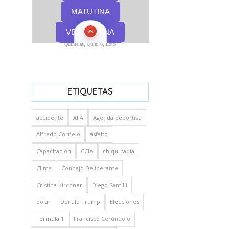
Quinielas, Quini 6, Loto
ETIQUETAS
accidente
AFA
Agenda deportiva
Alfredo Cornejo
asfalto
Capacitación
CCIA
chiqui tapia
Clima
Concejo Deliberante
Cristina Kirchner
Diego Santilli
dolar
Donald Trump
Elecciones
Formula 1
Francisco Cerúndolo