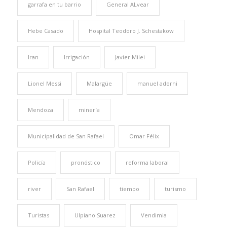
garrafa en tu barrio
General ALvear
Hebe Casado
Hospital Teodoro J. Schestakow
Iran
Irrigación
Javier Milei
Lionel Messi
Malargüe
manuel adorni
Mendoza
minería
Municipalidad de San Rafael
Omar Félix
Policía
pronóstico
reforma laboral
river
San Rafael
tiempo
turismo
Turistas
Ulpiano Suarez
Vendimia