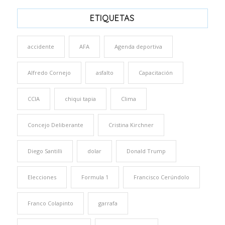
ETIQUETAS
accidente
AFA
Agenda deportiva
Alfredo Cornejo
asfalto
Capacitación
CCIA
chiqui tapia
Clima
Concejo Deliberante
Cristina Kirchner
Diego Santilli
dolar
Donald Trump
Elecciones
Formula 1
Francisco Cerúndolo
Franco Colapinto
garrafa