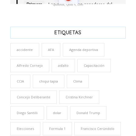
Quinielas, Quini 6, Loto
ETIQUETAS
accidente
AFA
Agenda deportiva
Alfredo Cornejo
asfalto
Capacitación
CCIA
chiqui tapia
Clima
Concejo Deliberante
Cristina Kirchner
Diego Santilli
dolar
Donald Trump
Elecciones
Formula 1
Francisco Cerúndolo