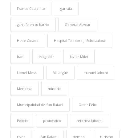
Franco Colapinto
garrafa
garrafa en tu barrio
General ALvear
Hebe Casado
Hospital Teodoro J. Schestakow
Iran
Irrigación
Javier Milei
Lionel Messi
Malargüe
manuel adorni
Mendoza
minería
Municipalidad de San Rafael
Omar Félix
Policía
pronóstico
reforma laboral
river
San Rafael
tiempo
turismo