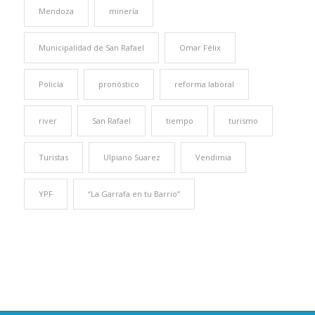
Mendoza
minería
Municipalidad de San Rafael
Omar Félix
Policía
pronóstico
reforma laboral
river
San Rafael
tiempo
turismo
Turistas
Ulpiano Suarez
Vendimia
YPF
“La Garrafa en tu Barrio”