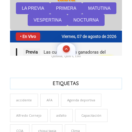
Quinielas, Quini 6, Loto
ETIQUETAS
accidente
AFA
Agenda deportiva
Alfredo Cornejo
asfalto
Capacitación
CCIA
chiqui tapia
Clima