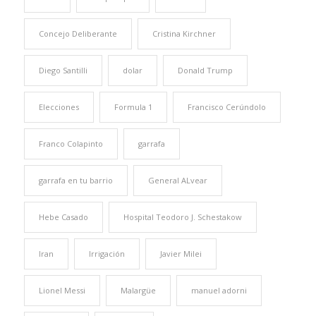
Concejo Deliberante
Cristina Kirchner
Diego Santilli
dolar
Donald Trump
Elecciones
Formula 1
Francisco Cerúndolo
Franco Colapinto
garrafa
garrafa en tu barrio
General ALvear
Hebe Casado
Hospital Teodoro J. Schestakow
Iran
Irrigación
Javier Milei
Lionel Messi
Malargüe
manuel adorni