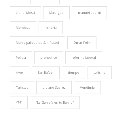
Lionel Messi
Malargüe
manuel adorni
Mendoza
minería
Municipalidad de San Rafael
Omar Félix
Policía
pronóstico
reforma laboral
river
San Rafael
tiempo
turismo
Turistas
Ulpiano Suarez
Vendimia
YPF
“La Garrafa en tu Barrio”