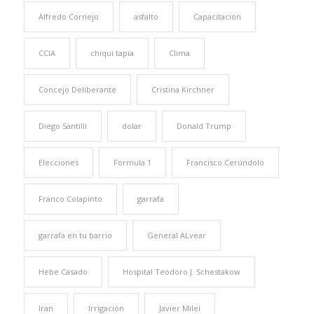
Alfredo Cornejo
asfalto
Capacitación
CCIA
chiqui tapia
Clima
Concejo Deliberante
Cristina Kirchner
Diego Santilli
dolar
Donald Trump
Elecciones
Formula 1
Francisco Cerúndolo
Franco Colapinto
garrafa
garrafa en tu barrio
General ALvear
Hebe Casado
Hospital Teodoro J. Schestakow
Iran
Irrigación
Javier Milei