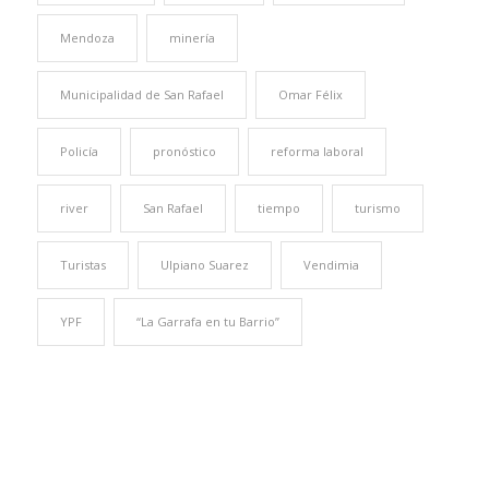
Mendoza
minería
Municipalidad de San Rafael
Omar Félix
Policía
pronóstico
reforma laboral
river
San Rafael
tiempo
turismo
Turistas
Ulpiano Suarez
Vendimia
YPF
“La Garrafa en tu Barrio”