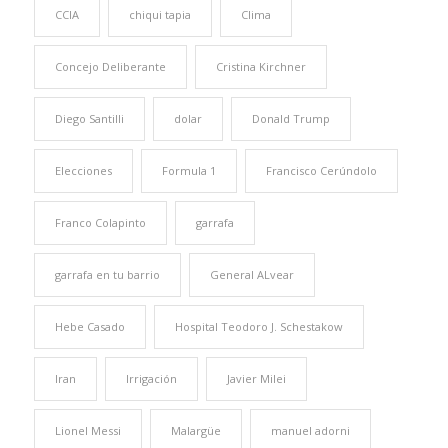
CCIA
chiqui tapia
Clima
Concejo Deliberante
Cristina Kirchner
Diego Santilli
dolar
Donald Trump
Elecciones
Formula 1
Francisco Cerúndolo
Franco Colapinto
garrafa
garrafa en tu barrio
General ALvear
Hebe Casado
Hospital Teodoro J. Schestakow
Iran
Irrigación
Javier Milei
Lionel Messi
Malargüe
manuel adorni