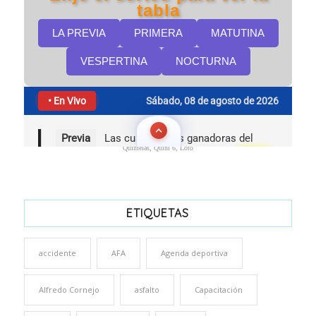
Quinielas, Quini 6, Loto
ETIQUETAS
accidente
AFA
Agenda deportiva
Alfredo Cornejo
asfalto
Capacitación