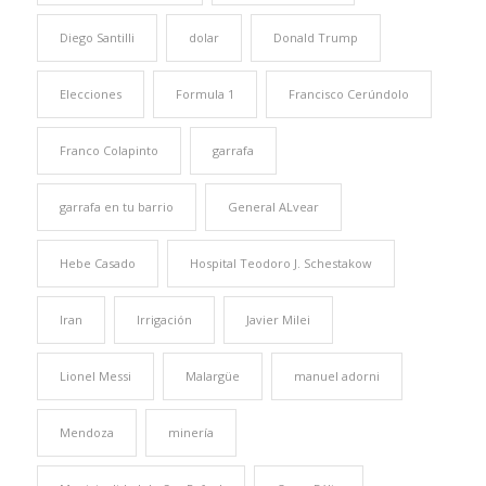
Diego Santilli
dolar
Donald Trump
Elecciones
Formula 1
Francisco Cerúndolo
Franco Colapinto
garrafa
garrafa en tu barrio
General ALvear
Hebe Casado
Hospital Teodoro J. Schestakow
Iran
Irrigación
Javier Milei
Lionel Messi
Malargüe
manuel adorni
Mendoza
minería