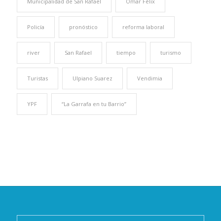
Municipalidad de San Rafael
Omar Félix
Policía
pronóstico
reforma laboral
river
San Rafael
tiempo
turismo
Turistas
Ulpiano Suarez
Vendimia
YPF
“La Garrafa en tu Barrio”