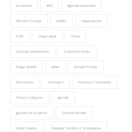
accidente
AFA
Agenda deportiva
Alfredo Cornejo
asfalto
Capacitación
CCIA
chiqui tapia
Clima
Concejo Deliberante
Cristina Kirchner
Diego Santilli
dolar
Donald Trump
Elecciones
Formula 1
Francisco Cerúndolo
Franco Colapinto
garrafa
garrafa en tu barrio
General ALvear
Hebe Casado
Hospital Teodoro J. Schestakow