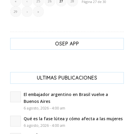
«
‹
25
26
27
28
Página 27 de 30
29
›
»
OSEP APP
ULTIMAS PUBLICACIONES
El embajador argentino en Brasil vuelve a
Buenos Aires
6 agosto, 2026 - 4:00 am
Qué es la fase lútea y cómo afecta a las mujeres
6 agosto, 2026 - 4:00 am