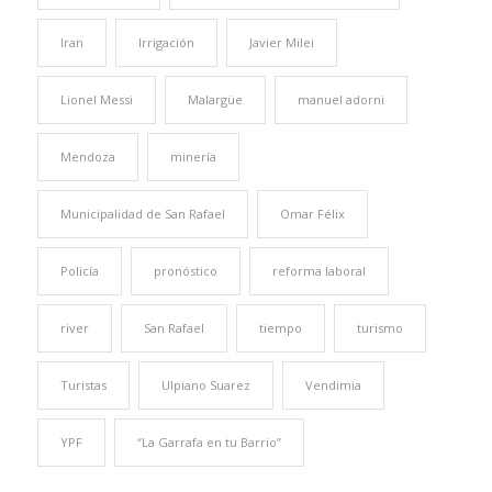
Iran
Irrigación
Javier Milei
Lionel Messi
Malargüe
manuel adorni
Mendoza
minería
Municipalidad de San Rafael
Omar Félix
Policía
pronóstico
reforma laboral
river
San Rafael
tiempo
turismo
Turistas
Ulpiano Suarez
Vendimia
YPF
“La Garrafa en tu Barrio”