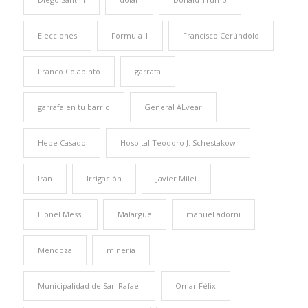
Elecciones
Formula 1
Francisco Cerúndolo
Franco Colapinto
garrafa
garrafa en tu barrio
General ALvear
Hebe Casado
Hospital Teodoro J. Schestakow
Iran
Irrigación
Javier Milei
Lionel Messi
Malargüe
manuel adorni
Mendoza
minería
Municipalidad de San Rafael
Omar Félix