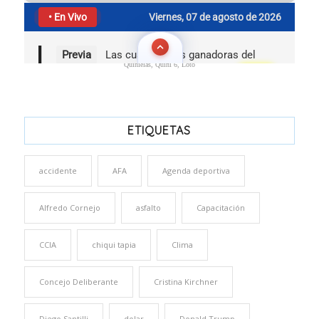
Quinielas, Quini 6, Loto
ETIQUETAS
accidente
AFA
Agenda deportiva
Alfredo Cornejo
asfalto
Capacitación
CCIA
chiqui tapia
Clima
Concejo Deliberante
Cristina Kirchner
Diego Santilli
dolar
Donald Trump