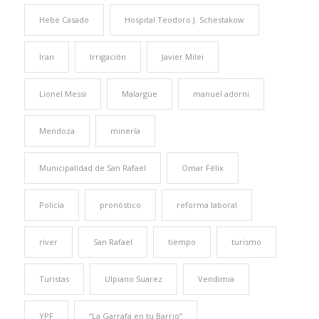
Hebe Casado
Hospital Teodoro J. Schestakow
Iran
Irrigación
Javier Milei
Lionel Messi
Malargüe
manuel adorni
Mendoza
minería
Municipalidad de San Rafael
Omar Félix
Policía
pronóstico
reforma laboral
river
San Rafael
tiempo
turismo
Turistas
Ulpiano Suarez
Vendimia
YPF
“La Garrafa en tu Barrio”