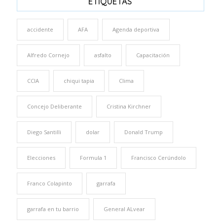
ETIQUETAS
accidente
AFA
Agenda deportiva
Alfredo Cornejo
asfalto
Capacitación
CCIA
chiqui tapia
Clima
Concejo Deliberante
Cristina Kirchner
Diego Santilli
dolar
Donald Trump
Elecciones
Formula 1
Francisco Cerúndolo
Franco Colapinto
garrafa
garrafa en tu barrio
General ALvear