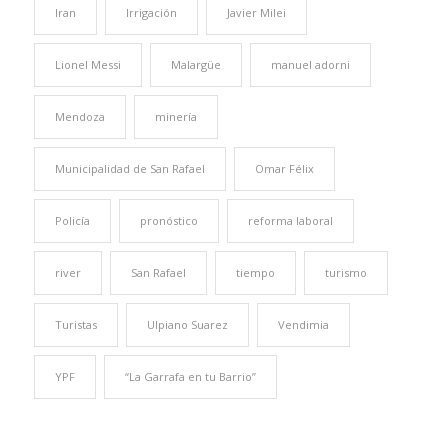
Iran
Irrigación
Javier Milei
Lionel Messi
Malargüe
manuel adorni
Mendoza
minería
Municipalidad de San Rafael
Omar Félix
Policía
pronóstico
reforma laboral
river
San Rafael
tiempo
turismo
Turistas
Ulpiano Suarez
Vendimia
YPF
“La Garrafa en tu Barrio”