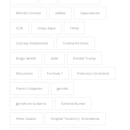
Alfredo Cornejo
asfalto
Capacitación
CCIA
chiqui tapia
Clima
Concejo Deliberante
Cristina Kirchner
Diego Santilli
dolar
Donald Trump
Elecciones
Formula 1
Francisco Cerúndolo
Franco Colapinto
garrafa
garrafa en tu barrio
General ALvear
Hebe Casado
Hospital Teodoro J. Schestakow