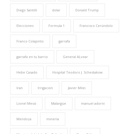
Diego Santilli
dolar
Donald Trump
Elecciones
Formula 1
Francisco Cerúndolo
Franco Colapinto
garrafa
garrafa en tu barrio
General ALvear
Hebe Casado
Hospital Teodoro J. Schestakow
Iran
Irrigación
Javier Milei
Lionel Messi
Malargüe
manuel adorni
Mendoza
minería