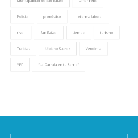
Municipalidad de San Rafael
Omar Félix
Policía
pronóstico
reforma laboral
river
San Rafael
tiempo
turismo
Turistas
Ulpiano Suarez
Vendimia
YPF
“La Garrafa en tu Barrio”