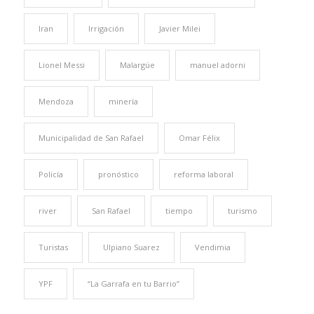
Iran
Irrigación
Javier Milei
Lionel Messi
Malargüe
manuel adorni
Mendoza
minería
Municipalidad de San Rafael
Omar Félix
Policía
pronóstico
reforma laboral
river
San Rafael
tiempo
turismo
Turistas
Ulpiano Suarez
Vendimia
YPF
“La Garrafa en tu Barrio”