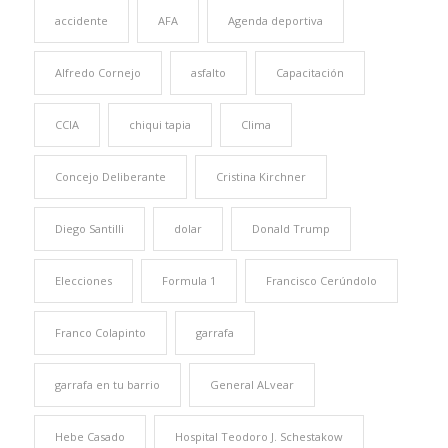
accidente
AFA
Agenda deportiva
Alfredo Cornejo
asfalto
Capacitación
CCIA
chiqui tapia
Clima
Concejo Deliberante
Cristina Kirchner
Diego Santilli
dolar
Donald Trump
Elecciones
Formula 1
Francisco Cerúndolo
Franco Colapinto
garrafa
garrafa en tu barrio
General ALvear
Hebe Casado
Hospital Teodoro J. Schestakow