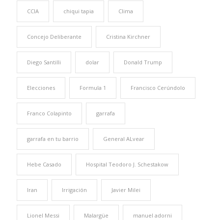
CCIA
chiqui tapia
Clima
Concejo Deliberante
Cristina Kirchner
Diego Santilli
dolar
Donald Trump
Elecciones
Formula 1
Francisco Cerúndolo
Franco Colapinto
garrafa
garrafa en tu barrio
General ALvear
Hebe Casado
Hospital Teodoro J. Schestakow
Iran
Irrigación
Javier Milei
Lionel Messi
Malargüe
manuel adorni