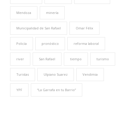
Mendoza
minería
Municipalidad de San Rafael
Omar Félix
Policía
pronóstico
reforma laboral
river
San Rafael
tiempo
turismo
Turistas
Ulpiano Suarez
Vendimia
YPF
“La Garrafa en tu Barrio”