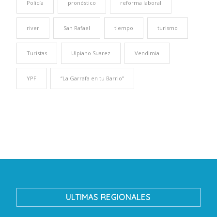
Policía
pronóstico
reforma laboral
river
San Rafael
tiempo
turismo
Turistas
Ulpiano Suarez
Vendimia
YPF
“La Garrafa en tu Barrio”
ULTIMAS REGIONALES