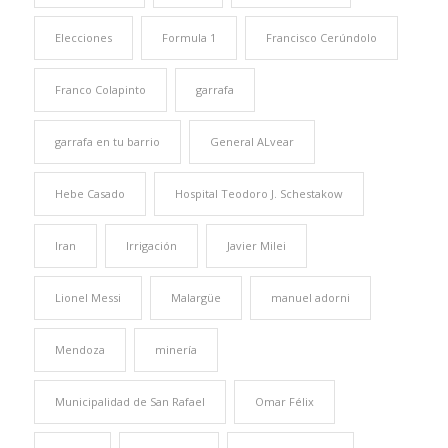
Elecciones
Formula 1
Francisco Cerúndolo
Franco Colapinto
garrafa
garrafa en tu barrio
General ALvear
Hebe Casado
Hospital Teodoro J. Schestakow
Iran
Irrigación
Javier Milei
Lionel Messi
Malargüe
manuel adorni
Mendoza
minería
Municipalidad de San Rafael
Omar Félix