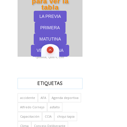
Quinielas, Quini 6, Loto
ETIQUETAS
accidente
AFA
Agenda deportiva
Alfredo Cornejo
asfalto
Capacitación
CCIA
chiqui tapia
Clima
Concejo Deliberante