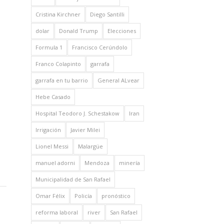
Cristina Kirchner
Diego Santilli
dolar
Donald Trump
Elecciones
Formula 1
Francisco Cerúndolo
Franco Colapinto
garrafa
garrafa en tu barrio
General ALvear
Hebe Casado
Hospital Teodoro J. Schestakow
Iran
Irrigación
Javier Milei
Lionel Messi
Malargüe
manuel adorni
Mendoza
minería
Municipalidad de San Rafael
Omar Félix
Policía
pronóstico
reforma laboral
river
San Rafael