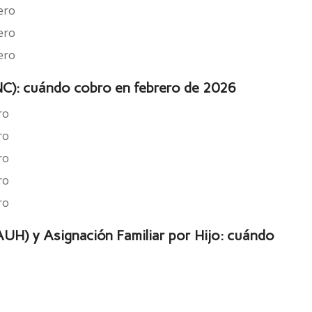
ero
ero
ero
C): cuándo cobro en febrero de 2026
ro
ro
ro
ro
ro
AUH) y Asignación Familiar por Hijo: cuándo